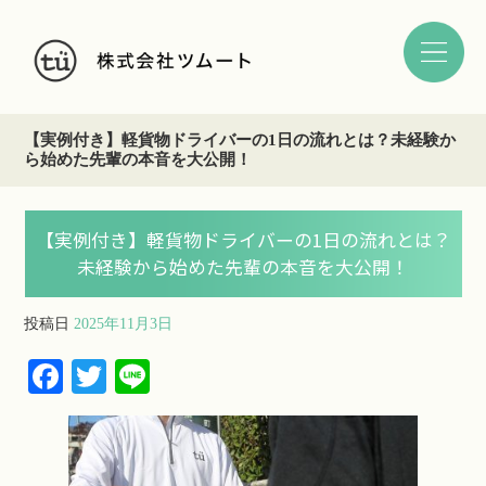
【実例付き】軽貨物ドライバーの1日の流れとは？未経験か
ら始めた先輩の本音を大公開！
【実例付き】軽貨物ドライバーの1日の流れとは？
未経験から始めた先輩の本音を大公開！
投稿日
2025年11月3日
Fa
T
Li
ce
wi
ne
bo
tte
ok
r