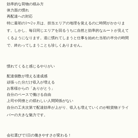
効率的な荷物の積み方
体力面の慣れ
再配達への対応
特に最初の1〜2ヶ月は、担当エリアの地理を覚えるのに時間がかかりま
す。しかし、毎日同じエリアを回るうちに自然と効率的なルートが見えて
くるようになります。道に慣れてしまうと仕事を始めた当初の半分の時間
で、終わってしまうことも珍しくありません。
慣れてくると感じるやりがい
配達個数が増える達成感
頑張った分だけ収入が増える
お客様からの「ありがとう」
自分のペースで働ける自由
上司や同僚との煩わしい人間関係がない
自分の工夫次第で配達効率が上がり、収入も増えていくのが軽貨物ドライ
バーの大きな魅力です。
会社選びで1日の働きやすさが変わる！