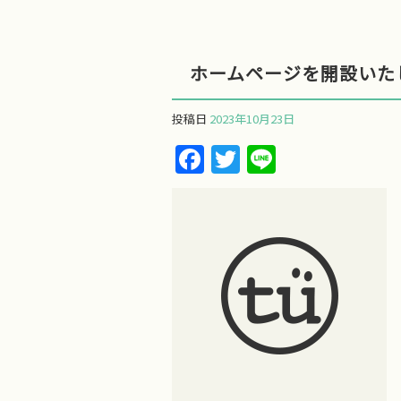
ホームページを開設いた
投稿日
2023年10月23日
F
T
Li
a
w
n
c
itt
e
e
er
b
o
o
k