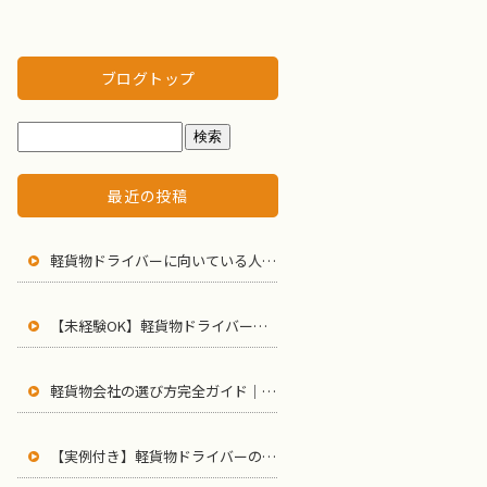
ブログトップ
最近の投稿
軽貨物ドライバーに向いている人・向いていない人の特徴とは？
【未経験OK】軽貨物ドライバーの始め方｜よくある5つの不安を解消
軽貨物会社の選び方完全ガイド｜失敗しない7つのチェックポイントとブラック企業の見分け方
【実例付き】軽貨物ドライバーの1日の流れとは？未経験から始めた先輩の本音を大公開！