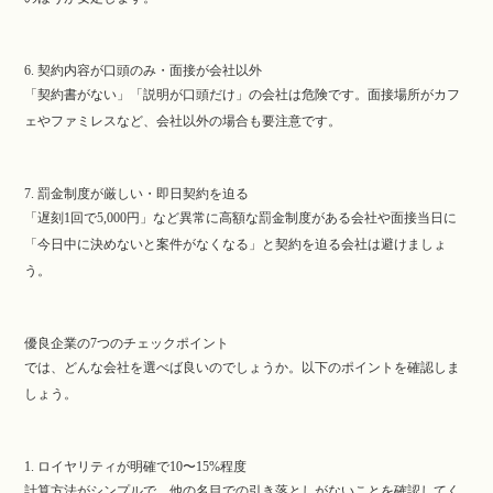
6. 契約内容が口頭のみ・面接が会社以外
「契約書がない」「説明が口頭だけ」の会社は危険です。面接場所がカフ
ェやファミレスなど、会社以外の場合も要注意です。
7. 罰金制度が厳しい・即日契約を迫る
「遅刻1回で5,000円」など異常に高額な罰金制度がある会社や面接当日に
「今日中に決めないと案件がなくなる」と契約を迫る会社は避けましょ
う。
優良企業の7つのチェックポイント
では、どんな会社を選べば良いのでしょうか。以下のポイントを確認しま
しょう。
1. ロイヤリティが明確で10〜15%程度
計算方法がシンプルで、他の名目での引き落としがないことを確認してく