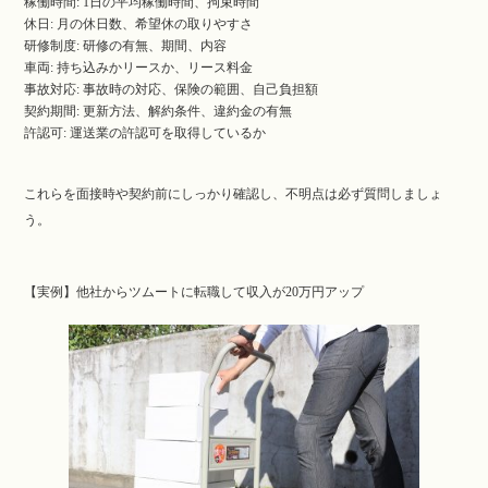
稼働時間: 1日の平均稼働時間、拘束時間
休日: 月の休日数、希望休の取りやすさ
研修制度: 研修の有無、期間、内容
車両: 持ち込みかリースか、リース料金
事故対応: 事故時の対応、保険の範囲、自己負担額
契約期間: 更新方法、解約条件、違約金の有無
許認可: 運送業の許認可を取得しているか
これらを面接時や契約前にしっかり確認し、不明点は必ず質問しましょ
う。
【実例】他社からツムートに転職して収入が20万円アップ