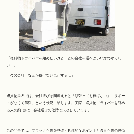
ok
r
「軽貨物ドライバーを始めたいけど、どの会社を選べばいいかわからな
い…」
「今の会社、なんか稼げない気がする…」
軽貨物業界では、会社選びを間違えると「頑張っても稼げない」「サポー
トがなくて孤独」という状況に陥ります。実際、軽貨物ドライバーを辞め
る人の約7割は、会社選びの段階で失敗しています。
この記事では、ブラック企業を見抜く具体的なポイントと優良企業の特徴